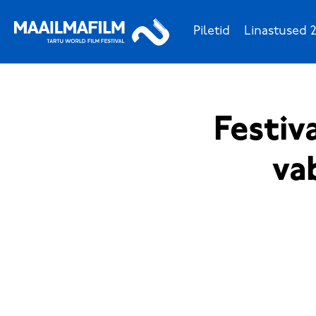
Piletid
Linastused 2
Festiv
va