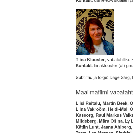
Kontakt
Tiina Klooster
, vabatahtlike 
Kontakt
: tiinaklooster (at) g
:
Subtiitrid ja tõlge
Dage Särg, 
Maailmafilmi vabataht
Liisi Reitalu, Martin Beek,
Liina Vakrööm, Heldi-Mall Ö
Kaseorg, Raul Markus Vaiks
Mildeberg, Māra Ošiņa, L
Kätlin Luht, Jaana Ahlberg
Torm, Lea Morgen, Siarhiej