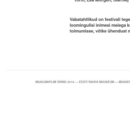
Vabatahtlikud on festivali teg
loomingulisi inimesi meiega ko
toimumisse, võtke ühendust m
MAAILMAFILMI ÜHING 2019 — EESTI RAHVA MUUSEUM — MUUSEU