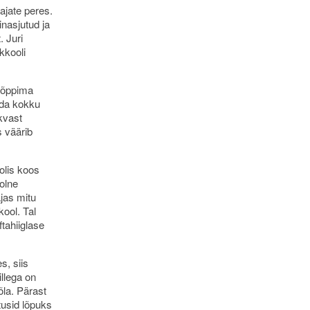
ajate peres.
nasjutud ja
. Juri
kkooli
a õppima
rda kokku
kvast
 väärib
olis koos
olne
ajas mitu
ool. Tal
tahiiglase
s, siis
llega on
õla. Pärast
tusid lõpuks