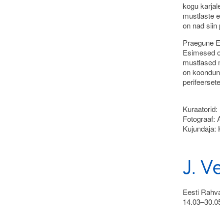
kogu karjal
mustlaste e
on nad siin
Praegune Ee
Esimesed on
mustlased m
on koondunu
perifeersete
Kuraatorid:
Fotograaf:
Kujundaja: 
J. V
Eesti Rahva
14.03–30.0