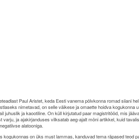
eteadlast Paul Aristet, keda Eesti vanema põlvkonna romad siiani hell
tlaseks nimetavad, on selle väikese ja omaette hoidva kogukonna u
il juhuslik ja kaootiline. On küll kirjutatud paar magistritööd, mis jää
 varju, ja ajakirjanduses vilksatab aeg-ajalt mõni artikkel, kuid tavali
negatiivse alatooniga.
es kogukonnas on üks must lammas, kanduvad tema räpased teod pa