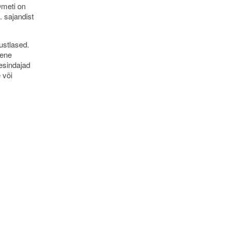
Ometi on
 sajandist
ustlased.
Vene
esindajad
 või