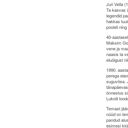
Juri Vella 
Ta kasvas ü
legendid pa
hakkas luule
pooleli nin
40-aastasel
Maksim Gork
vene ja maa
naasis ta v
eluõigust ni
1990. aasta
perega elam
suguvõsa. Ju
tänapäevast
õnnestus sü
Lukoili loo
Temast jääv
nüüd on tem
pandud alus
esimesi kir