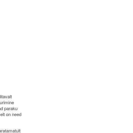
itavalt
urimine
vad paraku
selt on need
ratamatult