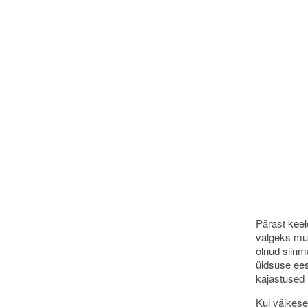
Pärast keel
valgeks mus
olnud siinma
üldsuse eest
kajastused 
Kui väikes