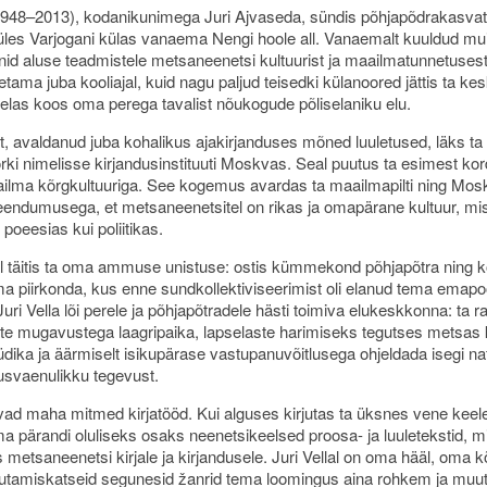
(1948–2013), kodanikunimega Juri Ajvaseda, sündis põhjapõdrakasvat
les Varjogani külas vanaema Nengi hoole all. Vanaemalt kuuldud mui
nid aluse teadmistele metsaneenetsi kultuurist ja maailmatunnetusest
tama juba kooliajal, kuid nagu paljud teisedki külanoored jättis ta kes
g elas koos oma perega tavalist nõukogude põliselaniku elu.
t, avaldanud juba kohalikus ajakirjanduses mõned luuletused, läks t
i nimelisse kirjandusinstituuti Moskvas. Seal puutus ta esimest ko
ilma kõrgkultuuriga. See kogemus avardas ta maailmapilti ning Mos
eendumusega, et metsaneenetsitel on rikas ja omapärane kultuur, mis
i poeesias kui poliitikas.
l täitis ta oma ammuse unistuse: ostis kümmekond põhjapõtra ning k
a piirkonda, kus enne sundkollektiviseerimist oli elanud tema emapo
ri Vella lõi perele ja põhjapõtradele hästi toimiva elukeskkonna: ta r
e mugavustega laagripaika, lapselaste harimiseks tegutses metsas k
dika ja äärmiselt isikupärase vastupanuvõitlusega ohjeldada isegi naf
dusvaenulikku tegevust.
ad maha mitmed kirjatööd. Kui alguses kirjutas ta üksnes vene keele
a pärandi oluliseks osaks neenetsikeelsed proosa- ja luuletekstid, mi
 metsaneenetsi kirjale ja kirjandusele. Juri Vellal on oma hääl, oma k
jutamiskatseid segunesid žanrid tema loomingus aina rohkem ja muu