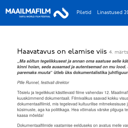
Piletid
Linastused 2
Haavatavus on elamise viis
4. märts
„
Ma sõltun tegelikkusest ja annan oma saatuse selle kä
kinni hoian, seda ausamad ja autentsemad on mu lood. 
paremaks muuta
“ ütleb üks dokumentalistika juhtfiguur
Pille Runnel, festivali direktor
Tõsielu ja tegelikkust käsitlevaid filme vahendav 12. Maailmafil
kuuskümmend dokumentaali. Filmivalikus saavad kokku visua
dokumentaalfilmid, mis tegelevad kultuurilise mitmekesisuse ja
küsimuste, aga ka poliitikaga. Hea võimalus värske pilguga te
kaasa mõelda!
Dokumentaalfilmide vaatamise eelduseks on avatus meile va