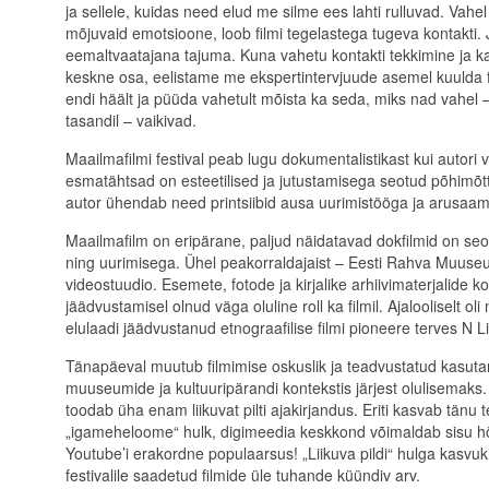
ja sellele, kuidas need elud me silme ees lahti rulluvad. Vah
mõjuvaid emotsioone, loob filmi tegelastega tugeva kontakti.
eemaltvaatajana tajuma. Kuna vahetu kontakti tekkimine ja 
keskne osa, eelistame me ekspertintervjuude asemel kuulda fi
endi häält ja püüda vahetult mõista ka seda, miks nad vahel – 
tasandil – vaikivad.
Maailmafilmi festival peab lugu dokumentalistikast kui autori v
esmatähtsad on esteetilised ja jutustamisega seotud põhimõt
autor ühendab need printsiibid ausa uurimistööga ja arusaami
Maailmafilm on eripärane, paljud näidatavad dokfilmid on se
ning uurimisega. Ühel peakorraldajaist – Eesti Rahva Muuseum
videostuudio. Esemete, fotode ja kirjalike arhiivimaterjalide 
jäädvustamisel olnud väga oluline roll ka filmil. Ajalooliselt ol
elulaadi jäädvustanud etnograafilise filmi pioneere terves N Li
Tänapäeval muutub filmimise oskuslik ja teadvustatud kasuta
muuseumide ja kultuuripärandi kontekstis järjest olulisemaks. 
toodab üha enam liikuvat pilti ajakirjandus. Eriti kasvab tän
„igameheloome“ hulk, digimeedia keskkond võimaldab sisu hõl
Youtube’i erakordne populaarsus! „Liikuva pildi“ hulga kasvu
festivalile saadetud filmide üle tuhande küündiv arv.