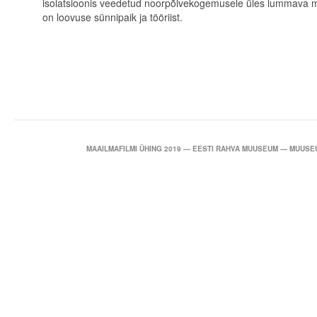
isolatsioonis veedetud noorpõlvekogemusele üles lummava 
on loovuse sünnipaik ja tööriist.
MAAILMAFILMI ÜHING 2019 — EESTI RAHVA MUUSEUM — MUUSEU