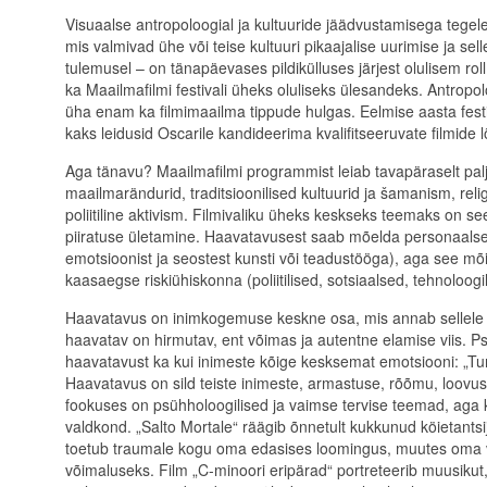
Visuaalse antropoloogial ja kultuuride jäädvustamisega tegelev
mis valmivad ühe või teise kultuuri pikaajalise uurimise ja se
tulemusel – on tänapäevases pildikülluses järjest olulisem rol
ka Maailmafilmi festivali üheks oluliseks ülesandeks. Antropolo
üha enam ka filmimaailma tippude hulgas. Eelmise aasta festi
kaks leidusid Oscarile kandideerima kvalifitseeruvate filmide 
Aga tänavu? Maailmafilmi programmist leiab tavapäraselt pa
maailmarändurid, traditsioonilised kultuurid ja šamanism, reli
poliitiline aktivism. Filmivaliku üheks keskseks teemaks on 
piiratuse ületamine. Haavatavusest saab mõelda personaalsel t
emotsioonist ja seostest kunsti või teadustööga), aga see mõi
kaasaegse riskiühiskonna (poliitilised, sotsiaalsed, tehnoloogi
Haavatavus on inimkogemuse keskne osa, mis annab sellele
haavatav on hirmutav, ent võimas ja autentne elamise viis. 
haavatavust ka kui inimeste kõige kesksemat emotsiooni: „Tu
Haavatavus on sild teiste inimeste, armastuse, rõõmu, loovu
fookuses on psühholoogilised ja vaimse tervise teemad, aga ka
valdkond. „Salto Mortale“ räägib õnnetult kukkunud köietantsij
toetub traumale kogu oma edasises loomingus, muutes oma 
võimaluseks. Film „C-minoori eripärad“ portreteerib muusikut,