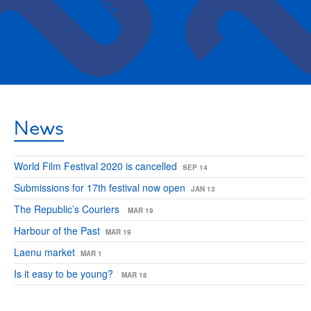
News
World Film Festival 2020 is cancelled
SEP 14
Submissions for 17th festival now open
JAN 13
The Republic’s Couriers
MAR 19
Harbour of the Past
MAR 19
Laenu market
MAR 1
Is it easy to be young?
MAR 18