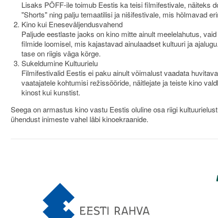
Lisaks PÖFF-ile toimub Eestis ka teisi filmifestivale, näiteks d
"Shorts" ning palju temaatilisi ja nišifestivale, mis hõlmavad erin
Kino kui Eneseväljendusvahend
Paljude eestlaste jaoks on kino mitte ainult meelelahutus, vai
filmide loomisel, mis kajastavad ainulaadset kultuuri ja ajalugu.
tase on riigis väga kõrge.
Sukeldumine Kultuurielu
Filmifestivalid Eestis ei paku ainult võimalust vaadata huvita
vaatajatele kohtumisi režissööride, näitlejate ja teiste kino va
kinost kui kunstist.
Seega on armastus kino vastu Eestis oluline osa riigi kultuurielus
ühendust inimeste vahel läbi kinoekraanide.