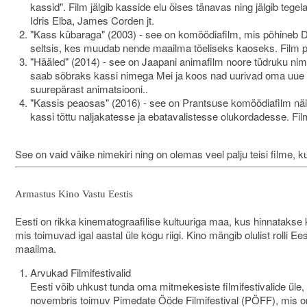
kassid". Film jälgib kasside elu öises tänavas ning jälgib teg
Idris Elba, James Corden jt.
"Kass kübaraga" (2003) - see on komöödiafilm, mis põhineb D
seltsis, kes muudab nende maailma tõeliseks kaoseks. Film pak
"Hääled" (2014) - see on Jaapani animafilm noore tüdruku nime
saab sõbraks kassi nimega Mei ja koos nad uurivad oma uue k
suurepärast animatsiooni..
"Kassis peaosas" (2016) - see on Prantsuse komöödiafilm näitle
kassi tõttu naljakatesse ja ebatavalistesse olukordadesse. Fi
See on vaid väike nimekiri ning on olemas veel palju teisi filme, k
Armastus Kino Vastu Eestis
Eesti on rikka kinematograafilise kultuuriga maa, kus hinnatakse k
mis toimuvad igal aastal üle kogu riigi. Kino mängib olulist rolli E
maailma.
Arvukad Filmifestivalid
Eesti võib uhkust tunda oma mitmekesiste filmifestivalide üle,
novembris toimuv Pimedate Ööde Filmifestival (PÖFF), mis on t