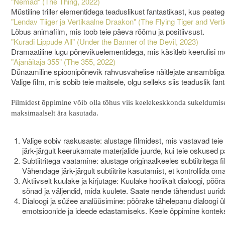
"Nemad" (The Thing, 2022)
Müstiline triller elementidega teaduslikust fantastikast, kus pea
"Lendav Tiiger ja Vertikaalne Draakon" (The Flying Tiger and Vert
Lõbus animafilm, mis toob teie päeva rõõmu ja positiivsust.
"Kuradi Lippude All" (Under the Banner of the Devil, 2023)
Dramaatiline lugu põnevikuelementidega, mis käsitleb keerulisi mo
"Ajanäitaja 355" (The 355, 2022)
Dünaamiline spioonipõnevik rahvusvahelise näitlejate ansambliga,
Valige film, mis sobib teie maitsele, olgu selleks siis teaduslik fa
Filmidest õppimine võib olla tõhus viis keelekeskkonda sukeldumis
maksimaalselt ära kasutada.
Valige sobiv raskusaste: alustage filmidest, mis vastavad teie
järk-järgult keerukamate materjalide juurde, kui teie oskused 
Subtiitritega vaatamine: alustage originaalkeeles subtiitritega 
Vähendage järk-järgult subtiitrite kasutamist, et kontrollida o
Aktiivselt kuulake ja kirjutage: Kuulake hoolikalt dialoogi, pöör
sõnad ja väljendid, mida kuulete. Saate nende tähendust uurida
Dialoogi ja süžee analüüsimine: pöörake tähelepanu dialoogi ü
emotsioonide ja ideede edastamiseks. Keele õppimine kontekst