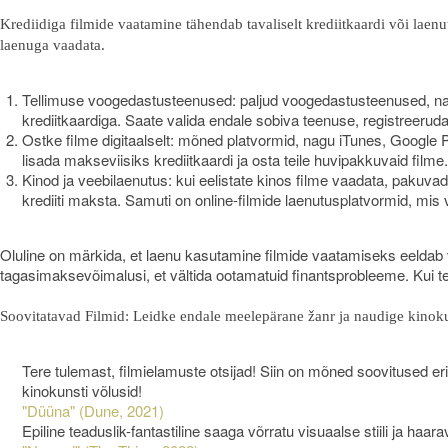
Krediidiga filmide vaatamine tähendab tavaliselt krediitkaardi või laenu
laenuga vaadata.
Tellimuse voogedastusteenused: paljud voogedastusteenused, nagu
krediitkaardiga. Saate valida endale sobiva teenuse, registreerud
Ostke filme digitaalselt: mõned platvormid, nagu iTunes, Google Pl
lisada makseviisiks krediitkaardi ja osta teile huvipakkuvaid filme.
Kinod ja veebilaenutus: kui eelistate kinos filme vaadata, pakuva
krediiti maksta. Samuti on online-filmide laenutusplatvormid, mis 
Oluline on märkida, et laenu kasutamine filmide vaatamiseks eeldab 
tagasimaksevõimalusi, et vältida ootamatuid finantsprobleeme. Kui tei
Soovitatavad Filmid: Leidke endale meelepärane žanr ja naudige kinok
Tere tulemast, filmielamuste otsijad! Siin on mõned soovitused eri
kinokunsti võlusid!
"Düüna" (Dune, 2021)
Epiline teaduslik-fantastiline saaga võrratu visuaalse stiili ja haa