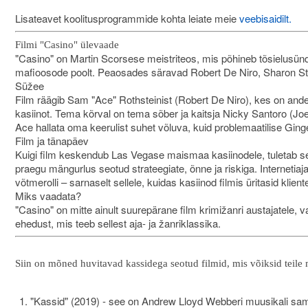
Lisateavet koolitusprogrammide kohta leiate meie
veebisaidilt.
Filmi "Casino" ülevaade
"Casino" on Martin Scorsese meistriteos, mis põhineb tõsielusündm
mafioosode poolt. Peaosades säravad Robert De Niro, Sharon Stone
Süžee
Film räägib Sam "Ace" Rothsteinist (Robert De Niro), kes on and
kasiinot. Tema kõrval on tema sõber ja kaitsja Nicky Santoro (Joe P
Ace hallata oma keerulist suhet võluva, kuid problemaatilise Gi
Film ja tänapäev
Kuigi film keskendub Las Vegase maismaa kasiinodele, tuletab
praegu mängurlus seotud strateegiate, õnne ja riskiga. Internetiaj
võtmerolli – sarnaselt sellele, kuidas kasiinod filmis üritasid kliente
Miks vaadata?
"Casino" on mitte ainult suurepärane film krimižanri austajatele, v
ehedust, mis teeb sellest aja- ja žanriklassika.
Siin on mõned huvitavad kassidega seotud filmid, mis võiksid teile 
"Kassid" (2019) - see on Andrew Lloyd Webberi muusikali sama